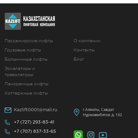
Пассажирские лифты
О компании
Грузовые лифты
Контакты
Больничные лифты
Блог
Эскалаторы и
траволаторы
Панорамные лифты
Коттеджные лифты
г.Алматы, Сағадат
Kazlift0001@mail.ru
Нұрмағамбетов д. 162
+7 (727)
293-83-41
+7 (707)
837-33-65