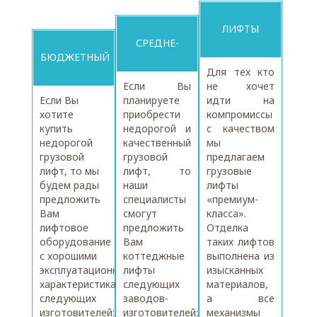
ЛИФТЫ
СРЕДНЕ-
БЮДЖЕТНЫЙ
«ПРЕМИУМ-
Для тех кто
БЮДЖЕТНЫЙ
Если Вы
не хочет
ЛИФТ
Если Вы
планируете
идти на
КЛАСС»
хотите
приобрести
компромиссы
ЛИФТ
купить
недорогой и
с качеством
недорогой
качественный
мы
грузовой
грузовой
предлагаем
лифт, то мы
лифт, то
грузовые
будем рады
наши
лифты
предложить
специалисты
«премиум-
Вам
смогут
класса».
лифтовое
предложить
Отделка
оборудование
Вам
таких лифтов
с хорошими
коттеджные
выполнена из
эксплуатационными
лифты
изысканных
характеристиками,
следующих
материалов,
следующих
заводов-
а все
изготовителей:
изготовителей:
механизмы