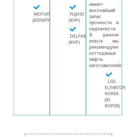
имеют
высочайший
МОГИЛЕВЛИФТ
FUJIHD
запас
(БЕЛАРУСЬ)
(КНР)
прочности и
надежности.
В данном
DELFAR
классе мы
(КНР)
рекомендуем
коттеджные
лифты
изготовителей:
LGS
ELEVATOR
KOREA
(Ю.
КОРЕЯ)